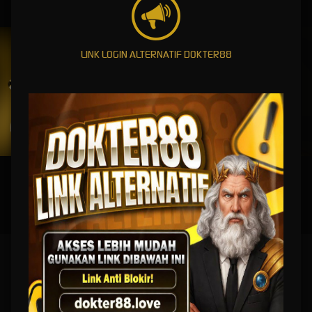
UNDUH
DOKTER88 APP
LINK LOGIN ALTERNATIF DOKTER88
Nikmati berbagai permainan dalam satu
genggaman
UNDUH
PANDUAN INSTALASI
Dokter88 | Digital Platform Modern Game Online &
Layanan Premium Hoki Terus