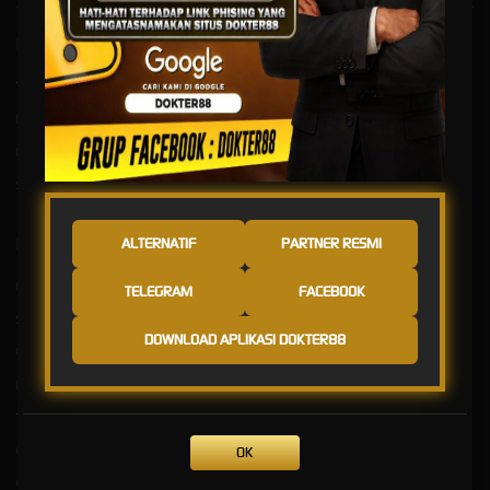
Kebijaksanaan
Platform
Tentang DOKTER88
Promosi
Pusat Bantuan
Loyalty
Responsible Gambling
Referral
Syarat dan Ketentuan
ALTERNATIF
PARTNER RESMI
Kategori
Dukungan
Hot Games
+62
TELEGRAM
FACEBOOK
Slots
doktergroupofc
DOWNLOAD APLIKASI DOKTER88
Live Casino
Race
Togel
OK
Olahraga
Crash Game